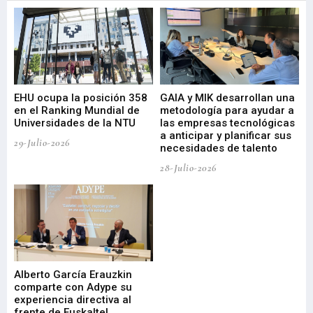
EHU ocupa la posición 358
GAIA y MIK desarrollan una
De
en el Ranking Mundial de
metodología para ayudar a
Fu
a
Universidades de la NTU
las empresas tecnológicas
nu
a anticipar y planificar sus
ac
29-Julio-2026
necesidades de talento
cr
de
28-Julio-2026
22-
Alberto García Erauzkin
comparte con Adype su
BI
experiencia directiva al
pr
frente de Euskaltel
en