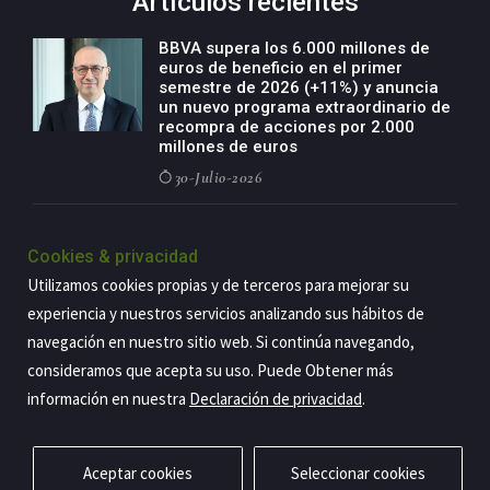
Artículos recientes
BBVA supera los 6.000 millones de
euros de beneficio en el primer
semestre de 2026 (+11%) y anuncia
un nuevo programa extraordinario de
recompra de acciones por 2.000
millones de euros
30-Julio-2026
BBVA acelera el crecimiento de su
negocio agro con un modelo global
Cookies & privacidad
de especialización presente en siete
Utilizamos cookies propias y de terceros para mejorar su
países
experiencia y nuestros servicios analizando sus hábitos de
29-Julio-2026
navegación en nuestro sitio web. Si continúa navegando,
consideramos que acepta su uso. Puede Obtener más
información en nuestra
Declaración de privacidad
.
Copyright@2026 Estrategia Empresarial
Privacidad
Aviso legal
Política de cookies
Contacto
RSS
Aceptar cookies
Seleccionar cookies