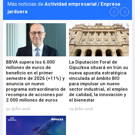
Más noticias de
Actividad empresarial / Enpresa
jarduera
e
BBVA supera los 6.000
La Diputación Foral de
En
millones de euros de
Gipuzkoa situará en Irún su
em
beneficio en el primer
nueva apuesta estratégica
de
ad
semestre de 2026 (+11%) y
vinculada al ámbito BIO
En
anuncia un nuevo
para impulsar un nuevo
En
programa extraordinario de
sector industrial, el empleo
29-
recompra de acciones por
de calidad, la innovación y
2.000 millones de euros
el bienestar
30-Julio-2026
29-Julio-2026