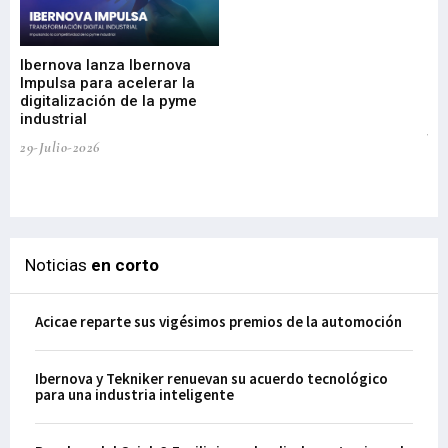
Mi
nu
di
Ibernova lanza Ibernova
ma
Impulsa para acelerar la
in
digitalización de la pyme
mi
industrial
de
te
29-Julio-2026
el
29-
Noticias
en corto
Acicae reparte sus vigésimos premios de la automoción
Ibernova y Tekniker renuevan su acuerdo tecnológico
para una industria inteligente