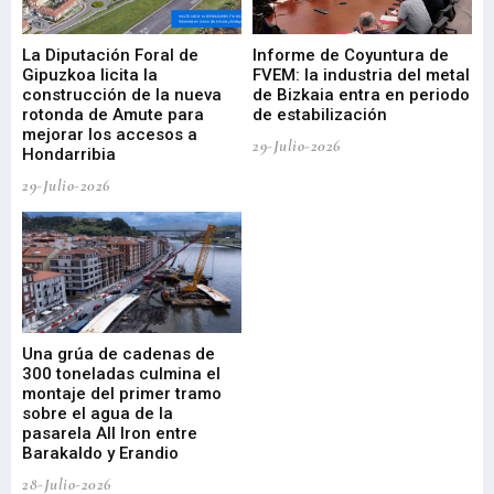
La Diputación Foral de
Informe de Coyuntura de
Ar
ral
Gipuzkoa licita la
FVEM: la industria del metal
ur
construcción de la nueva
de Bizkaia entra en periodo
co
rotonda de Amute para
de estabilización
edi
mejorar los accesos a
pa
29-Julio-2026
Hondarribia
Cy
29-Julio-2026
23-
Una grúa de cadenas de
La
300 toneladas culmina el
Ba
montaje del primer tramo
res
sobre el agua de la
em
pasarela All Iron entre
21-
Barakaldo y Erandio
28-Julio-2026