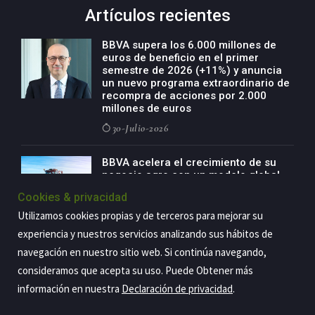
Artículos recientes
BBVA supera los 6.000 millones de
euros de beneficio en el primer
semestre de 2026 (+11%) y anuncia
un nuevo programa extraordinario de
recompra de acciones por 2.000
millones de euros
30-Julio-2026
BBVA acelera el crecimiento de su
negocio agro con un modelo global
de especialización presente en siete
Cookies & privacidad
países
Utilizamos cookies propias y de terceros para mejorar su
29-Julio-2026
experiencia y nuestros servicios analizando sus hábitos de
navegación en nuestro sitio web. Si continúa navegando,
consideramos que acepta su uso. Puede Obtener más
Copyright@2026 Estrategia Empresarial
información en nuestra
Declaración de privacidad
.
Privacidad
Aviso legal
Política de cookies
Contacto
RSS