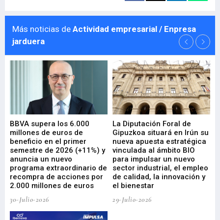
Más noticias de
Actividad empresarial / Enpresa
jarduera
e
BBVA supera los 6.000
La Diputación Foral de
En
millones de euros de
Gipuzkoa situará en Irún su
em
beneficio en el primer
nueva apuesta estratégica
de
ad
semestre de 2026 (+11%) y
vinculada al ámbito BIO
En
anuncia un nuevo
para impulsar un nuevo
En
programa extraordinario de
sector industrial, el empleo
29-
recompra de acciones por
de calidad, la innovación y
2.000 millones de euros
el bienestar
30-Julio-2026
29-Julio-2026