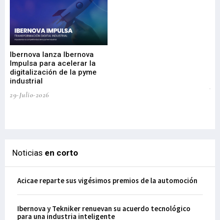
Mi
nu
di
Ibernova lanza Ibernova
ma
Impulsa para acelerar la
in
digitalización de la pyme
mi
industrial
de
te
29-Julio-2026
el
29-
Noticias
en corto
Acicae reparte sus vigésimos premios de la automoción
Ibernova y Tekniker renuevan su acuerdo tecnológico
para una industria inteligente