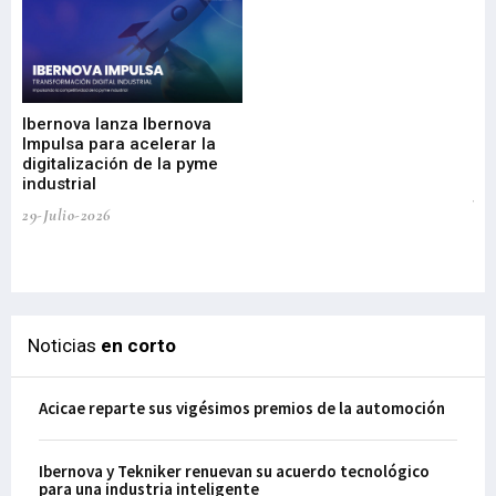
Mi
nu
di
Ibernova lanza Ibernova
ma
Impulsa para acelerar la
in
digitalización de la pyme
mi
industrial
de
te
29-Julio-2026
el
29-
Noticias
en corto
Acicae reparte sus vigésimos premios de la automoción
Ibernova y Tekniker renuevan su acuerdo tecnológico
para una industria inteligente