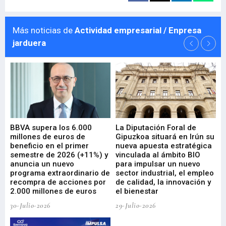
Más noticias de
Actividad empresarial / Enpresa
jarduera
e
BBVA supera los 6.000
La Diputación Foral de
En
millones de euros de
Gipuzkoa situará en Irún su
em
beneficio en el primer
nueva apuesta estratégica
de
ad
semestre de 2026 (+11%) y
vinculada al ámbito BIO
En
anuncia un nuevo
para impulsar un nuevo
En
programa extraordinario de
sector industrial, el empleo
29-
recompra de acciones por
de calidad, la innovación y
2.000 millones de euros
el bienestar
30-Julio-2026
29-Julio-2026