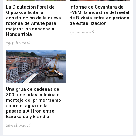
La Diputación Foral de
Informe de Coyuntura de
Ar
ral
Gipuzkoa licita la
FVEM: la industria del metal
ur
construcción de la nueva
de Bizkaia entra en periodo
co
rotonda de Amute para
de estabilización
edi
mejorar los accesos a
pa
29-Julio-2026
Hondarribia
Cy
29-Julio-2026
23-
Una grúa de cadenas de
La
300 toneladas culmina el
Ba
montaje del primer tramo
res
sobre el agua de la
em
pasarela All Iron entre
21-
Barakaldo y Erandio
28-Julio-2026