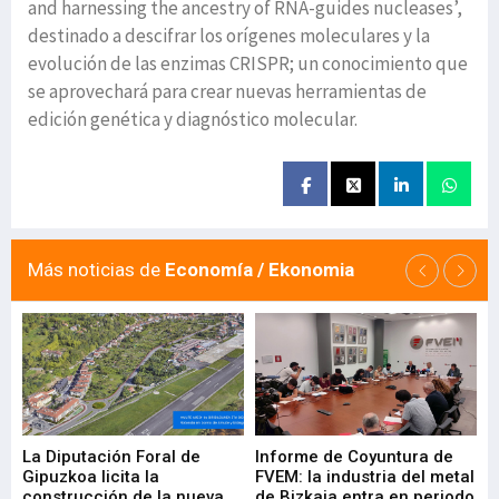
and harnessing the ancestry of RNA-guides nucleases’,
destinado a descifrar los orígenes moleculares y la
evolución de las enzimas CRISPR; un conocimiento que
se aprovechará para crear nuevas herramientas de
edición genética y diagnóstico molecular.
Más noticias de
Economía / Ekonomia
La Diputación Foral de
Informe de Coyuntura de
Ar
ral
Gipuzkoa licita la
FVEM: la industria del metal
ur
construcción de la nueva
de Bizkaia entra en periodo
co