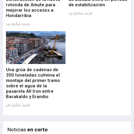
rotonda de Amute para
de estabilización
edi
mejorar los accesos a
pa
29-Julio-2026
Hondarribia
Cy
29-Julio-2026
23-
Una grúa de cadenas de
La
300 toneladas culmina el
Ba
montaje del primer tramo
res
sobre el agua de la
em
pasarela All Iron entre
21-
Barakaldo y Erandio
28-Julio-2026
Noticias
en corto