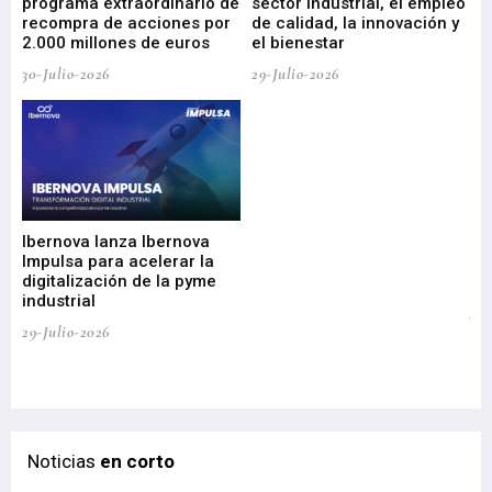
programa extraordinario de
sector industrial, el empleo
29-
recompra de acciones por
de calidad, la innovación y
2.000 millones de euros
el bienestar
30-Julio-2026
29-Julio-2026
Mi
nu
di
Ibernova lanza Ibernova
ma
Impulsa para acelerar la
in
digitalización de la pyme
mi
industrial
de
te
29-Julio-2026
el
29-
Noticias
en corto