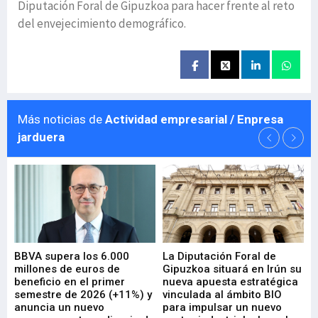
Diputación Foral de Gipuzkoa para hacer frente al reto
del envejecimiento demográfico.
Más noticias de
Actividad empresarial / Enpresa
jarduera
e
BBVA supera los 6.000
La Diputación Foral de
En
millones de euros de
Gipuzkoa situará en Irún su
em
beneficio en el primer
nueva apuesta estratégica
de
ad
semestre de 2026 (+11%) y
vinculada al ámbito BIO
En
anuncia un nuevo
para impulsar un nuevo
En