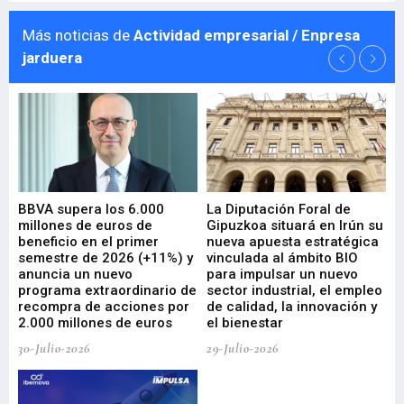
Más noticias de
Actividad empresarial / Enpresa
jarduera
e
BBVA supera los 6.000
La Diputación Foral de
En
millones de euros de
Gipuzkoa situará en Irún su
em
beneficio en el primer
nueva apuesta estratégica
de
ad
semestre de 2026 (+11%) y
vinculada al ámbito BIO
En
anuncia un nuevo
para impulsar un nuevo
En
programa extraordinario de
sector industrial, el empleo
29-
recompra de acciones por
de calidad, la innovación y
2.000 millones de euros
el bienestar
30-Julio-2026
29-Julio-2026