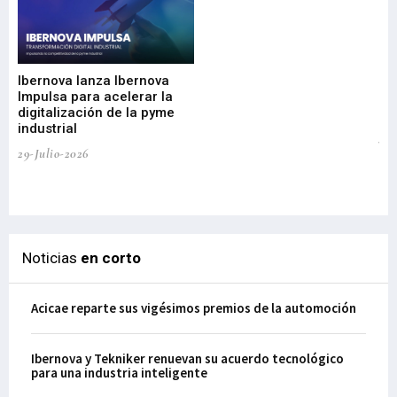
Mi
nu
di
Ibernova lanza Ibernova
ma
Impulsa para acelerar la
in
digitalización de la pyme
mi
industrial
de
te
29-Julio-2026
el
29-
Noticias
en corto
Acicae reparte sus vigésimos premios de la automoción
Ibernova y Tekniker renuevan su acuerdo tecnológico
para una industria inteligente