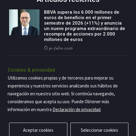
BBVA supera los 6.000 millones de
euros de beneficio en el primer
semestre de 2026 (+11%) y anuncia
un nuevo programa extraordinario de
recompra de acciones por 2.000
millones de euros
30-Julio-2026
BBVA acelera el crecimiento de su
negocio agro con un modelo global
Cookies & privacidad
de especialización presente en siete
Utilizamos cookies propias y de terceros para mejorar su
países
experiencia y nuestros servicios analizando sus hábitos de
29-Julio-2026
navegación en nuestro sitio web. Si continúa navegando,
consideramos que acepta su uso. Puede Obtener más
información en nuestra
Declaración de privacidad
.
Copyright@2026 Estrategia Empresarial
Privacidad
Aviso legal
Política de cookies
Contacto
RSS
Aceptar cookies
Seleccionar cookies