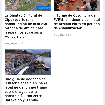
La Diputación Foral de
Informe de Coyuntura de
Ar
ral
Gipuzkoa licita la
FVEM: la industria del metal
ur
construcción de la nueva
de Bizkaia entra en periodo
co
rotonda de Amute para
de estabilización
edi
mejorar los accesos a
pa
29-Julio-2026
Hondarribia
Cy
29-Julio-2026
23-
Una grúa de cadenas de
La
300 toneladas culmina el
Ba
montaje del primer tramo
res
sobre el agua de la
em
pasarela All Iron entre
21-
Barakaldo y Erandio