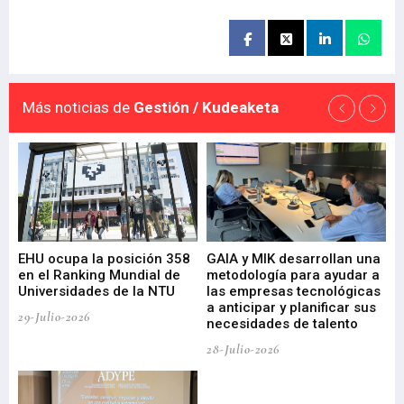
Más noticias de
Gestión / Kudeaketa
EHU ocupa la posición 358
GAIA y MIK desarrollan una
De
en el Ranking Mundial de
metodología para ayudar a
Fu
a
Universidades de la NTU
las empresas tecnológicas
nu
a anticipar y planificar sus
ac
29-Julio-2026
necesidades de talento
cr
de
28-Julio-2026
22-