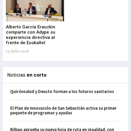
Alberto García Erauzkin
comparte con Adype su
BI
experiencia directiva al
pr
frente de Euskaltel
en
23-Julio-2026
21-
Noticias
en corto
Quirónsalud y Deusto forman a los futuros sanitarios
El Plan de Innovación de San Sebastián activa su primer
paquete de programas y ayudas
Bilbao aprueba su nueva hoja de ruta en igualdad, con