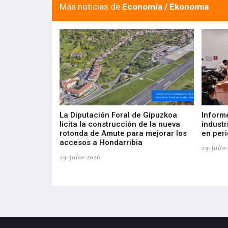
Más noticias de
Economía / Ekonomia
del Barómetro
La Diputación Foral de Gipuzkoa
Inform
a del tejido
licita la construcción de la nueva
industr
aia
rotonda de Amute para mejorar los
en peri
accesos a Hondarribia
29-Julio
29-Julio-2026