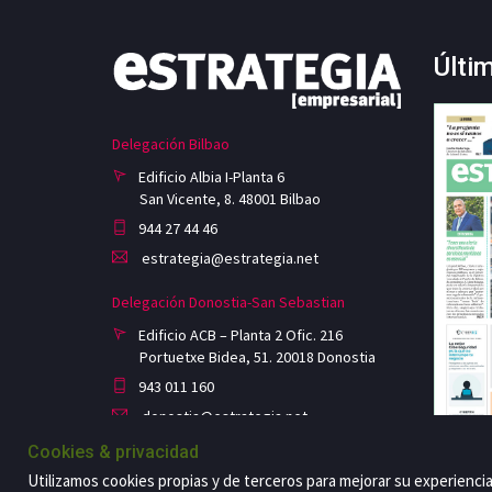
Últi
Delegación Bilbao
Edificio Albia I-Planta 6
San Vicente, 8. 48001 Bilbao
944 27 44 46
estrategia@estrategia.net
Delegación Donostia-San Sebastian
Edificio ACB – Planta 2 Ofic. 216
Portuetxe Bidea, 51. 20018 Donostia
943 011 160
donostia@estrategia.net
Cookies & privacidad
Utilizamos cookies propias y de terceros para mejorar su experienci