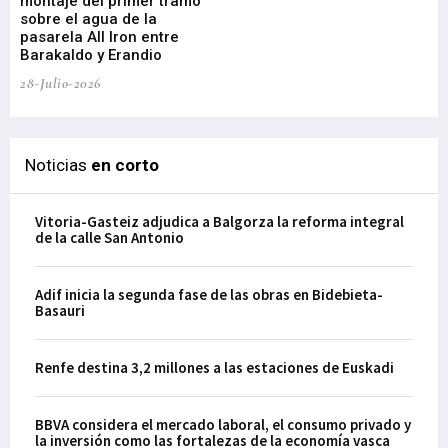
montaje del primer tramo
res
sobre el agua de la
em
pasarela All Iron entre
21-
Barakaldo y Erandio
28-Julio-2026
Noticias
en corto
Vitoria-Gasteiz adjudica a Balgorza la reforma integral
de la calle San Antonio
Adif inicia la segunda fase de las obras en Bidebieta-
Basauri
Renfe destina 3,2 millones a las estaciones de Euskadi
BBVA considera el mercado laboral, el consumo privado y
la inversión como las fortalezas de la economía vasca