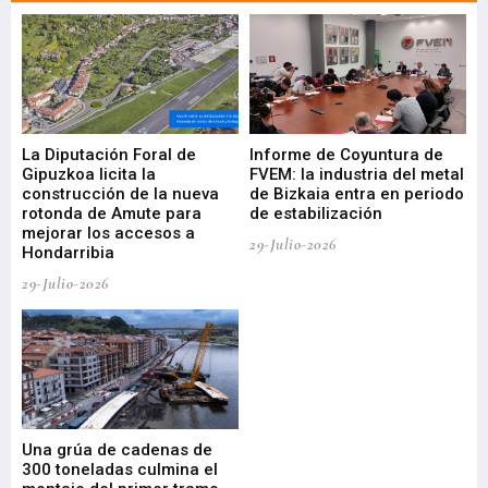
La Diputación Foral de
Informe de Coyuntura de
Ar
ral
Gipuzkoa licita la
FVEM: la industria del metal
ur
construcción de la nueva
de Bizkaia entra en periodo
co
rotonda de Amute para
de estabilización
edi
mejorar los accesos a
pa
29-Julio-2026
Hondarribia
Cy
29-Julio-2026
23-
Una grúa de cadenas de
La
300 toneladas culmina el
Ba