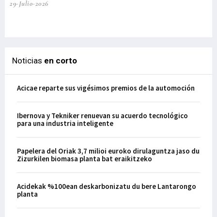
29-Julio-2026
el
29-
Noticias
en corto
Acicae reparte sus vigésimos premios de la automoción
Ibernova y Tekniker renuevan su acuerdo tecnológico
para una industria inteligente
Papelera del Oriak 3,7 milioi euroko dirulaguntza jaso du
Zizurkilen biomasa planta bat eraikitzeko
Acidekak %100ean deskarbonizatu du bere Lantarongo
planta