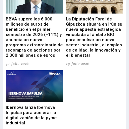
e
BBVA supera los 6.000
La Diputación Foral de
En
millones de euros de
Gipuzkoa situará en Irún su
em
beneficio en el primer
nueva apuesta estratégica
de
ad
semestre de 2026 (+11%) y
vinculada al ámbito BIO
En
anuncia un nuevo
para impulsar un nuevo
En
programa extraordinario de
sector industrial, el empleo
29-
recompra de acciones por
de calidad, la innovación y
2.000 millones de euros
el bienestar
30-Julio-2026
29-Julio-2026
Mi
nu
di
Ibernova lanza Ibernova
ma
Impulsa para acelerar la
in
digitalización de la pyme
mi
industrial
de
te