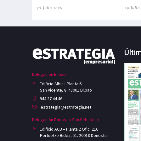
30-Julio-2026
29-Julio
Últi
Delegación Bilbao
Edificio Albia I-Planta 6
San Vicente, 8. 48001 Bilbao
944 27 44 46
estrategia@estrategia.net
Delegación Donostia-San Sebastian
Edificio ACB – Planta 2 Ofic. 216
Portuetxe Bidea, 51. 20018 Donostia