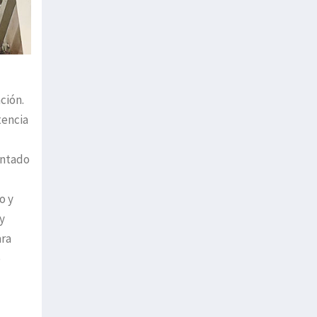
ción.
tencia
entado
o y
y
ara
o