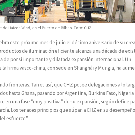
e de Haizea Wind, en el Puerto de Bilbao. Foto: CHZ
ra este próximo mes de julio el décimo aniversario de su crea
productos de iluminación eficiente alcanza una década de exis
a de por sí importante y dilatada expansión internacional. Un
 la firma vasco-china, con sede en Shanghái y Mungia, ha aum
do fronteras. Tan es así, que CHZ posee delegaciones a lo larg
os hasta Ghana, pasando por Argentina, Burkina Faso, Nigeria 
o, en una fase “muy positiva” de su expansión, según define p
rcía. Los tenaces principios que aúpan a CHZ en su desempeñ
del esfuerzo”.