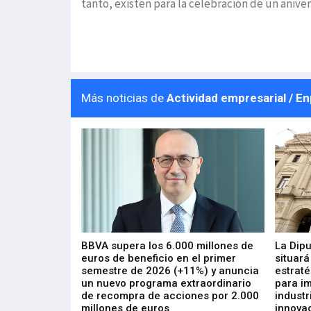
tanto, existen para la celebración de un anive
Más noticias de
Actividad empresarial / E
 los nuevos
BBVA supera los 6.000 millones de
La Dip
s de ZIV que, en
euros de beneficio en el primer
situará
de inversión
semestre de 2026 (+11%) y anuncia
estraté
, busca impulsar
un nuevo programa extraordinario
para i
 tecnología
de recompra de acciones por 2.000
industr
ricas del futuro
millones de euros
innovac