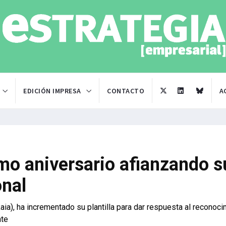
EDICIÓN IMPRESA
CONTACTO
A
mo aniversario afianzando s
onal
ia), ha incrementado su plantilla para dar respuesta al reconoci
nte