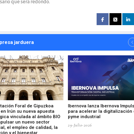
rsario que será redondo.
npresa jarduera
utación Foral de Gipuzkoa
Ibernova lanza Ibernova Impul
 en Irún su nueva apuesta
para acelerar la digitalización 
gica vinculada al ámbito BIO
pyme industrial
mpulsar un nuevo sector
29-Julio-2026
ial, el empleo de calidad, la
ión y el bienestar