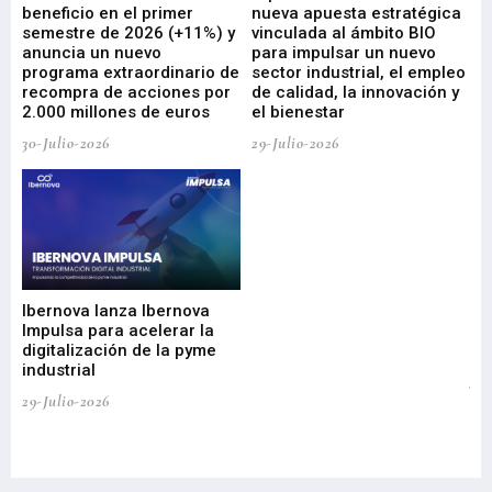
beneficio en el primer
nueva apuesta estratégica
de
ad
semestre de 2026 (+11%) y
vinculada al ámbito BIO
En
anuncia un nuevo
para impulsar un nuevo
En
programa extraordinario de
sector industrial, el empleo
29-
recompra de acciones por
de calidad, la innovación y
2.000 millones de euros
el bienestar
30-Julio-2026
29-Julio-2026
Mi
nu
di
Ibernova lanza Ibernova
ma
Impulsa para acelerar la
in
digitalización de la pyme
mi
industrial
de
te
29-Julio-2026
el
29-