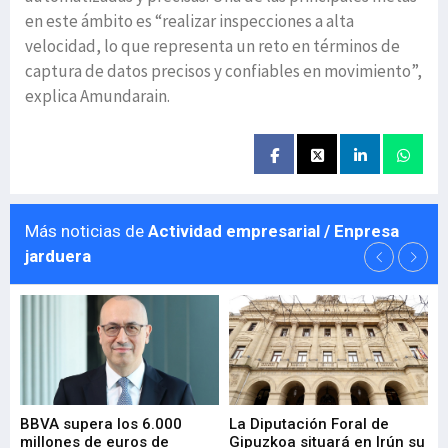
en este ámbito es “realizar inspecciones a alta
velocidad, lo que representa un reto en términos de
captura de datos precisos y confiables en movimiento”,
explica Amundarain.
Más noticias de
Actividad empresarial / Enpresa
jarduera
e
BBVA supera los 6.000
La Diputación Foral de
En
millones de euros de
Gipuzkoa situará en Irún su
em