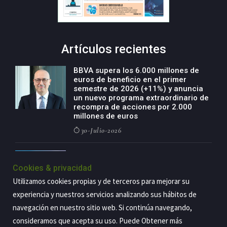
Artículos recientes
BBVA supera los 6.000 millones de
euros de beneficio en el primer
semestre de 2026 (+11%) y anuncia
un nuevo programa extraordinario de
recompra de acciones por 2.000
millones de euros
30-Julio-2026
BBVA acelera el crecimiento de su
negocio agro con un modelo global
Cookies & privacidad
de especialización presente en siete
Utilizamos cookies propias y de terceros para mejorar su
países
experiencia y nuestros servicios analizando sus hábitos de
29-Julio-2026
navegación en nuestro sitio web. Si continúa navegando,
consideramos que acepta su uso. Puede Obtener más