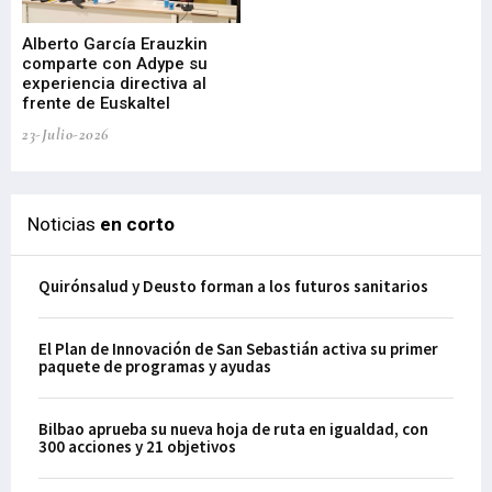
Alberto García Erauzkin
comparte con Adype su
BI
experiencia directiva al
pr
frente de Euskaltel
en
23-Julio-2026
21-
Noticias
en corto
Quirónsalud y Deusto forman a los futuros sanitarios
El Plan de Innovación de San Sebastián activa su primer
paquete de programas y ayudas
Bilbao aprueba su nueva hoja de ruta en igualdad, con
300 acciones y 21 objetivos