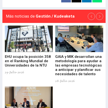
Más noticias de
Gestión / Kudeaketa
EHU ocupa la posición 358
GAIA y MIK desarrollan una
De
en el Ranking Mundial de
metodología para ayudar a
Fu
a
Universidades de la NTU
las empresas tecnológicas
nu
a anticipar y planificar sus
ac
29-Julio-2026
necesidades de talento
cr
de
28-Julio-2026
22-