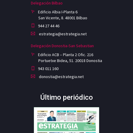
Delegación Bilbao
Edificio Albia I-Planta 6
San Vicente, 8. 48001 Bilbao
944 27 44 46
estrategia@estrategia.net
Delegación Donostia-San Sebastian
Edificio ACB – Planta 2 Ofic. 216
Portuetxe Bidea, 51. 20018 Donostia
943 011 160
donostia@estrategia.net
Último periódico