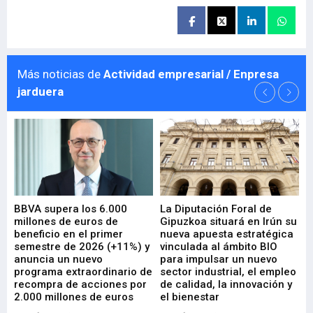
Más noticias de
Actividad empresarial / Enpresa
jarduera
e
BBVA supera los 6.000
La Diputación Foral de
En
millones de euros de
Gipuzkoa situará en Irún su
em
beneficio en el primer
nueva apuesta estratégica
de
ad
semestre de 2026 (+11%) y
vinculada al ámbito BIO
En
anuncia un nuevo
para impulsar un nuevo
En
programa extraordinario de
sector industrial, el empleo
29-
recompra de acciones por
de calidad, la innovación y
2.000 millones de euros
el bienestar