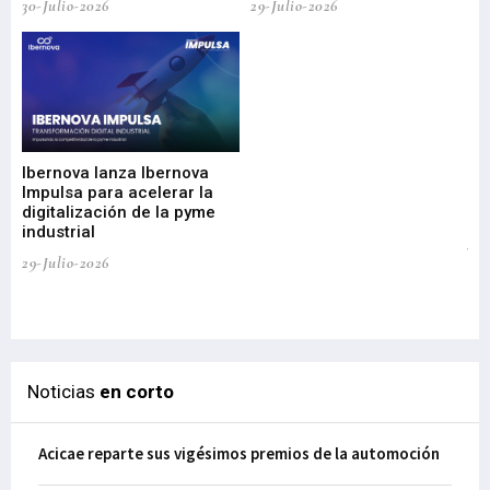
30-Julio-2026
29-Julio-2026
Mi
nu
di
Ibernova lanza Ibernova
ma
Impulsa para acelerar la
in
digitalización de la pyme
mi
industrial
de
te
29-Julio-2026
el
29-
Noticias
en corto
Acicae reparte sus vigésimos premios de la automoción