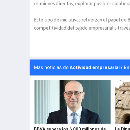
reuniones directas, explorar posibles colabora
Este tipo de iniciativas refuerzan el papel de
competitividad del tejido empresarial a travé
Más noticias de
Actividad empresarial / E
 los nuevos
BBVA supera los 6.000 millones de
La Dip