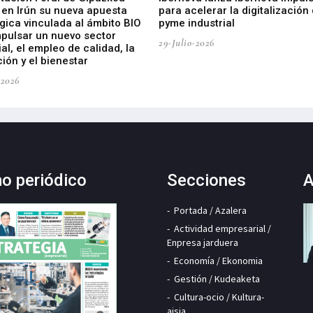
 en Irún su nueva apuesta
para acelerar la digitalización 
gica vinculada al ámbito BIO
pyme industrial
mpulsar un nuevo sector
29-Julio-2026
ial, el empleo de calidad, la
ión y el bienestar
-2026
mo periódico
Secciones
A
Portada / Azalera
Actividad empresarial /
Enpresa jarduera
Economía / Ekonomia
Gestión / Kudeaketa
Cultura-ocio / Kultura-
aisia