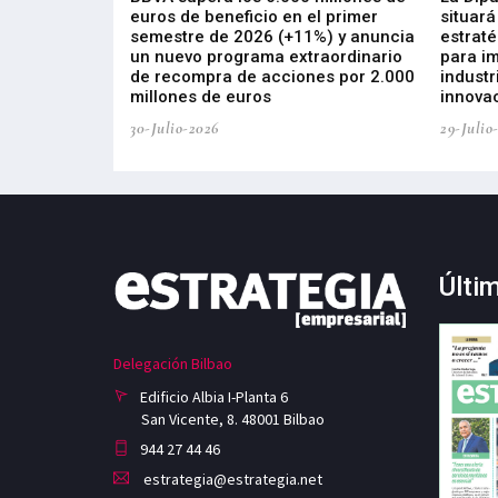
s de ZIV que, en
euros de beneficio en el primer
situará
de inversión
semestre de 2026 (+11%) y anuncia
estraté
, busca impulsar
un nuevo programa extraordinario
para i
 tecnología
de recompra de acciones por 2.000
industr
ricas del futuro
millones de euros
innovac
30-Julio-2026
29-Julio
Últi
Delegación Bilbao
Edificio Albia I-Planta 6
San Vicente, 8. 48001 Bilbao
944 27 44 46
estrategia@estrategia.net