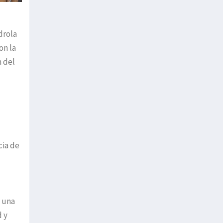
drola
on la
n del
cia de
o una
d y