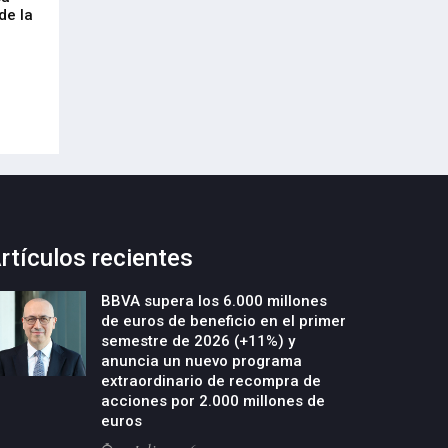
de la
cumplimiento del Reglamento
centenar de inte
Europeo de Envases y Residuos de
garantizar la con
Envases (PPWR)
29-Julio-2026
29-Julio-2026
rtículos recientes
BBVA supera los 6.000 millones
de euros de beneficio en el primer
semestre de 2026 (+11%) y
anuncia un nuevo programa
extraordinario de recompra de
acciones por 2.000 millones de
euros