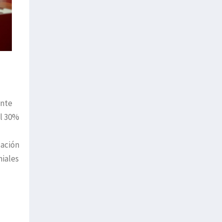
ente
el 30%
zación
niales