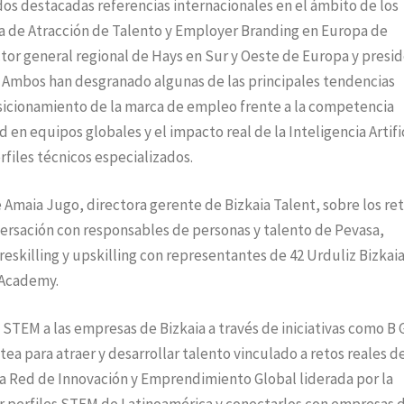
dos destacadas referencias internacionales en el ámbito de los
ta de Atracción de Talento y Employer Branding en Europa de
ctor general regional de Hays en Sur y Oeste de Europa y presi
. Ambos han desgranado algunas de las principales tendencias
osicionamiento de la marca de empleo frente a la competencia
d en equipos globales y el impacto real de la Inteligencia Artifi
erfiles técnicos especializados.
 Amaia Jugo, directora gerente de Bizkaia Talent, sobre los re
nversación con responsables de personas y talento de Pevasa,
eskilling y upskilling con representantes de 42 Urduliz Bizkaia
s Academy.
TEM a las empresas de Bizkaia a través de iniciativas como B 
a para atraer y desarrollar talento vinculado a retos reales d
la Red de Innovación y Emprendimiento Global liderada por la