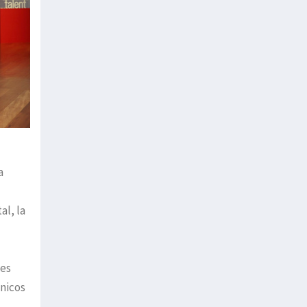
a
al, la
les
cnicos