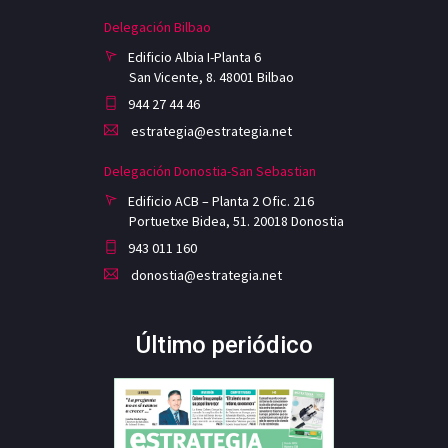
Delegación Bilbao
Edificio Albia I-Planta 6
San Vicente, 8. 48001 Bilbao
944 27 44 46
estrategia@estrategia.net
Delegación Donostia-San Sebastian
Edificio ACB – Planta 2 Ofic. 216
Portuetxe Bidea, 51. 20018 Donostia
943 011 160
donostia@estrategia.net
Último periódico