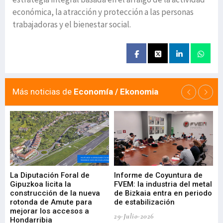
económica, la atracción y protección a las personas
trabajadoras y el bienestar social.
Más noticias de
Economía / Ekonomia
La Diputación Foral de
Informe de Coyuntura de
Ar
ral
Gipuzkoa licita la
FVEM: la industria del metal
ur
construcción de la nueva
de Bizkaia entra en periodo
co
rotonda de Amute para
de estabilización
edi
mejorar los accesos a
pa
29-Julio-2026
Hondarribia
Cy