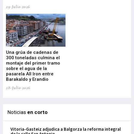
29-Julio-2026
23-
Una grúa de cadenas de
La
300 toneladas culmina el
Ba
montaje del primer tramo
res
sobre el agua de la
em
pasarela All Iron entre
21-
Barakaldo y Erandio
28-Julio-2026
Noticias
en corto
Vitoria-Gasteiz adjudica a Balgorza la reforma integral
de la calle San Antonio