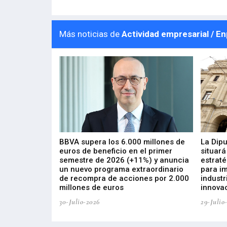
Más noticias de
Actividad empresarial / E
 los nuevos
BBVA supera los 6.000 millones de
La Dip
s de ZIV que, en
euros de beneficio en el primer
situará
de inversión
semestre de 2026 (+11%) y anuncia
estraté
, busca impulsar
un nuevo programa extraordinario
para i
 tecnología
de recompra de acciones por 2.000
industr
ricas del futuro
millones de euros
innovac
30-Julio-2026
29-Julio