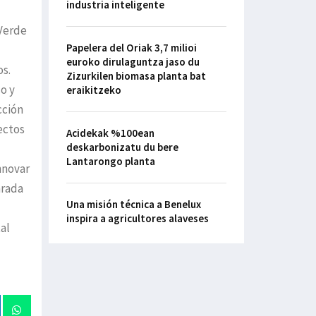
industria inteligente
 Verde
Papelera del Oriak 3,7 milioi
euroko dirulaguntza jaso du
os.
Zizurkilen biomasa planta bat
o y
eraikitzeko
cción
ectos
Acidekak %100ean
deskarbonizatu du bere
Lantarongo planta
nnovar
arada
Una misión técnica a Benelux
inspira a agricultores alaveses
al