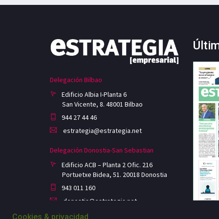
Últi
Delegación Bilbao
Edificio Albia I-Planta 6
San Vicente, 8. 48001 Bilbao
944 27 44 46
estrategia@estrategia.net
Delegación Donostia-San Sebastian
Edificio ACB – Planta 2 Ofic. 216
Portuetxe Bidea, 51. 20018 Donostia
943 011 160
donostia@estrategia.net
Cookies & privacidad