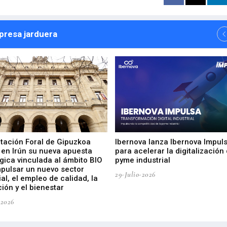
npresa jarduera
utación Foral de Gipuzkoa
Ibernova lanza Ibernova Impul
 en Irún su nueva apuesta
para acelerar la digitalización 
gica vinculada al ámbito BIO
pyme industrial
mpulsar un nuevo sector
29-Julio-2026
ial, el empleo de calidad, la
ión y el bienestar
-2026