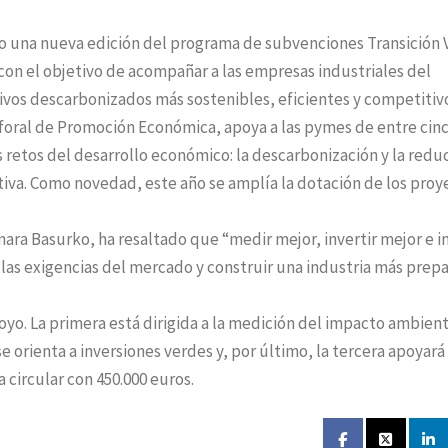
do una nueva edición del programa de subvenciones Transición
con el objetivo de acompañar a las empresas industriales del
ivos descarbonizados más sostenibles, eficientes y competitiv
oral de Promoción Económica, apoya a las pymes de entre cinc
retos del desarrollo económico: la descarbonización y la redu
iva. Como novedad, este año se amplía la dotación de los proy
ara Basurko, ha resaltado que “medir mejor, invertir mejor e i
 las exigencias del mercado y construir una industria más prep
oyo. La primera está dirigida a la medición del impacto ambient
se orienta a inversiones verdes y, por último, la tercera apoyará
circular con 450.000 euros.