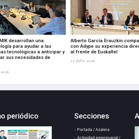
 MIK desarrollan una
Alberto García Erauzkin compa
logía para ayudar a las
con Adype su experiencia dire
as tecnológicas a anticipar y
al frente de Euskaltel
car sus necesidades de
23-Julio-2026
-2026
mo periódico
Secciones
A
Portada / Azalera
Actividad empresarial /