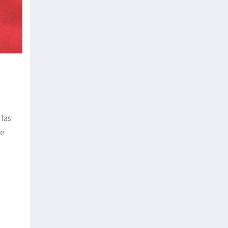
 las
se