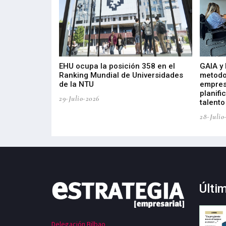
de 400 proyectos
EHU ocupa la posición 358 en el
GAIA y
sus diez años de
Ranking Mundial de Universidades
metodo
de la NTU
empres
planifi
29-Julio-2026
talento
28-Julio
Últi
Delegación Bilbao