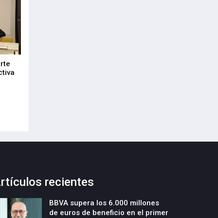
rte
DeepTek Gipuzkoa Fundazioa
Euskadi refuerza
ctiva
presenta un nuevo programa para
alianza empresari
acelerar la creación y el crecimiento
21-Julio-2026
de empresas deeptech
22-Julio-2026
rtículos recientes
BBVA supera los 6.000 millones
de euros de beneficio en el primer