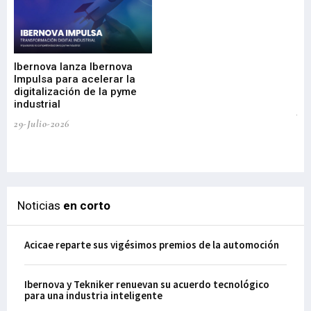
Mi
nu
di
Ibernova lanza Ibernova
ma
Impulsa para acelerar la
in
digitalización de la pyme
mi
industrial
de
te
29-Julio-2026
el
29-
Noticias
en corto
Acicae reparte sus vigésimos premios de la automoción
Ibernova y Tekniker renuevan su acuerdo tecnológico
para una industria inteligente