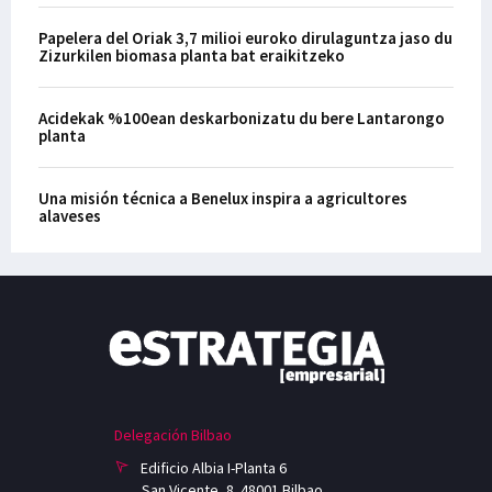
Papelera del Oriak 3,7 milioi euroko dirulaguntza jaso du
Zizurkilen biomasa planta bat eraikitzeko
Acidekak %100ean deskarbonizatu du bere Lantarongo
planta
Una misión técnica a Benelux inspira a agricultores
alaveses
Delegación Bilbao
Edificio Albia I-Planta 6
San Vicente, 8. 48001 Bilbao