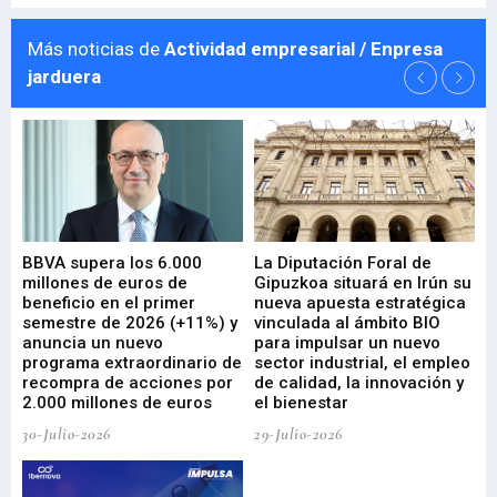
Más noticias de
Actividad empresarial / Enpresa
jarduera
e
BBVA supera los 6.000
La Diputación Foral de
En
millones de euros de
Gipuzkoa situará en Irún su
em
beneficio en el primer
nueva apuesta estratégica
de
ad
semestre de 2026 (+11%) y
vinculada al ámbito BIO
En
anuncia un nuevo
para impulsar un nuevo
En
programa extraordinario de
sector industrial, el empleo
29-
recompra de acciones por
de calidad, la innovación y
2.000 millones de euros
el bienestar
30-Julio-2026
29-Julio-2026