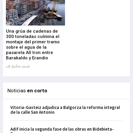
Una grúa de cadenas de
La
300 toneladas culmina el
Ba
montaje del primer tramo
res
sobre el agua de la
em
pasarela All Iron entre
21-
Barakaldo y Erandio
28-Julio-2026
Noticias
en corto
Vitoria-Gasteiz adjudica a Balgorza la reforma integral
de la calle San Antonio
Adif inicia la segunda fase de las obras en Bidebieta-