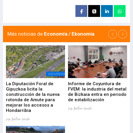
Más noticias de
Economía / Ekonomia
La Diputación Foral de
Informe de Coyuntura de
Ar
ral
Gipuzkoa licita la
FVEM: la industria del metal
ur
construcción de la nueva
de Bizkaia entra en periodo
co
rotonda de Amute para
de estabilización
edi
mejorar los accesos a
pa
29-Julio-2026
Hondarribia
Cy
29-Julio-2026
23-