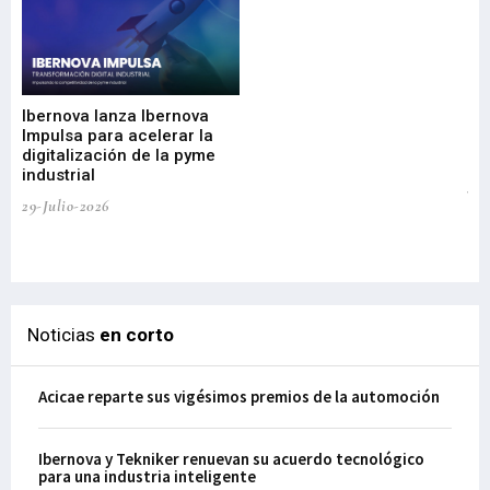
Mi
nu
di
Ibernova lanza Ibernova
ma
Impulsa para acelerar la
in
digitalización de la pyme
mi
industrial
de
te
29-Julio-2026
el
29-
Noticias
en corto
Acicae reparte sus vigésimos premios de la automoción
Ibernova y Tekniker renuevan su acuerdo tecnológico
para una industria inteligente