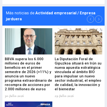
Más noticias de
Actividad empresarial / Enpresa
jarduera
e
BBVA supera los 6.000
La Diputación Foral de
En
millones de euros de
Gipuzkoa situará en Irún su
em
beneficio en el primer
nueva apuesta estratégica
de
ad
semestre de 2026 (+11%) y
vinculada al ámbito BIO
En
anuncia un nuevo
para impulsar un nuevo
En
programa extraordinario de
sector industrial, el empleo
29-
recompra de acciones por
de calidad, la innovación y
2.000 millones de euros
el bienestar
30-Julio-2026
29-Julio-2026