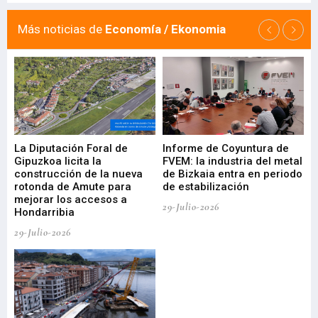
Más noticias de
Economía / Ekonomia
La Diputación Foral de
Informe de Coyuntura de
Ar
ral
Gipuzkoa licita la
FVEM: la industria del metal
ur
construcción de la nueva
de Bizkaia entra en periodo
co
rotonda de Amute para
de estabilización
edi
mejorar los accesos a
pa
29-Julio-2026
Hondarribia
Cy
29-Julio-2026
23-