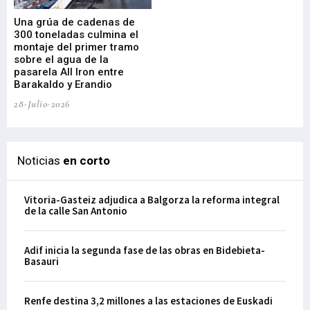
Una grúa de cadenas de
La
300 toneladas culmina el
Ba
montaje del primer tramo
res
sobre el agua de la
em
pasarela All Iron entre
21-
Barakaldo y Erandio
28-Julio-2026
Noticias
en corto
Vitoria-Gasteiz adjudica a Balgorza la reforma integral
de la calle San Antonio
Adif inicia la segunda fase de las obras en Bidebieta-
Basauri
Renfe destina 3,2 millones a las estaciones de Euskadi