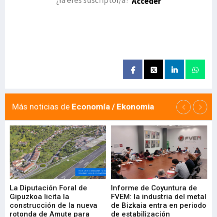
Acceder
Más noticias de
Economía / Ekonomia
La Diputación Foral de
Informe de Coyuntura de
Ar
ral
Gipuzkoa licita la
FVEM: la industria del metal
ur
construcción de la nueva
de Bizkaia entra en periodo
co
rotonda de Amute para
de estabilización
edi