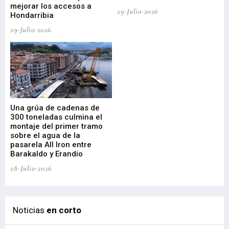
mejorar los accesos a
pa
29-Julio-2026
Hondarribia
Cy
29-Julio-2026
23-
Una grúa de cadenas de
La
300 toneladas culmina el
Ba
montaje del primer tramo
res
sobre el agua de la
em
pasarela All Iron entre
21-
Barakaldo y Erandio
28-Julio-2026
Noticias
en corto