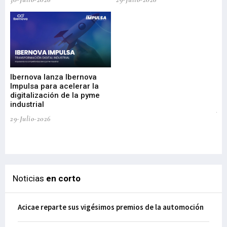
Mi
nu
di
Ibernova lanza Ibernova
ma
Impulsa para acelerar la
in
digitalización de la pyme
mi
industrial
de
te
29-Julio-2026
el
29-
Noticias
en corto
Acicae reparte sus vigésimos premios de la automoción