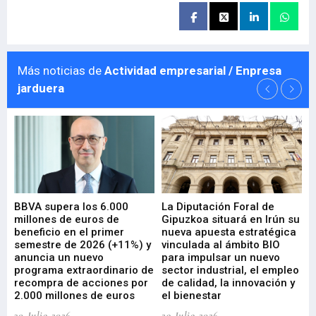
Más noticias de
Actividad empresarial / Enpresa
jarduera
e
BBVA supera los 6.000
La Diputación Foral de
En
millones de euros de
Gipuzkoa situará en Irún su
em
beneficio en el primer
nueva apuesta estratégica
de
ad
semestre de 2026 (+11%) y
vinculada al ámbito BIO
En
anuncia un nuevo
para impulsar un nuevo
En
programa extraordinario de
sector industrial, el empleo
29-
recompra de acciones por
de calidad, la innovación y
2.000 millones de euros
el bienestar
30-Julio-2026
29-Julio-2026