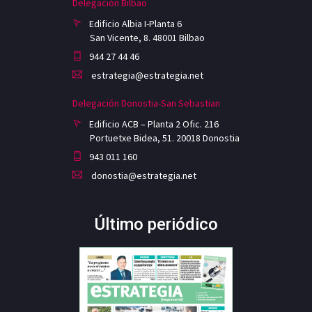
Delegación Bilbao
Edificio Albia I-Planta 6
San Vicente, 8. 48001 Bilbao
944 27 44 46
estrategia@estrategia.net
Delegación Donostia-San Sebastian
Edificio ACB – Planta 2 Ofic. 216
Portuetxe Bidea, 51. 20018 Donostia
943 011 160
donostia@estrategia.net
Último periódico