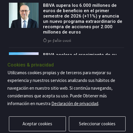
BBVA supera los 6.000 millones de
euros de beneficio en el primer
semestre de 2026 (+11%) y anuncia
un nuevo programa extraordinario de
recompra de acciones por 2.000
millones de euros
30-Julio-2026
BBVA acelera el crecimiento de su
negocio agro con un modelo global
Cookies & privacidad
de especialización presente en siete
países
Utilizamos cookies propias y de terceros para mejorar su
29-Julio-2026
experiencia y nuestros servicios analizando sus hábitos de
navegación en nuestro sitio web. Si continúa navegando,
consideramos que acepta su uso. Puede Obtener más
información en nuestra
Declaración de privacidad
.
Copyright@2026 Estrategia Empresarial
Privacidad
Aviso legal
Política de cookies
Contacto
RSS
Aceptar cookies
Seleccionar cookies