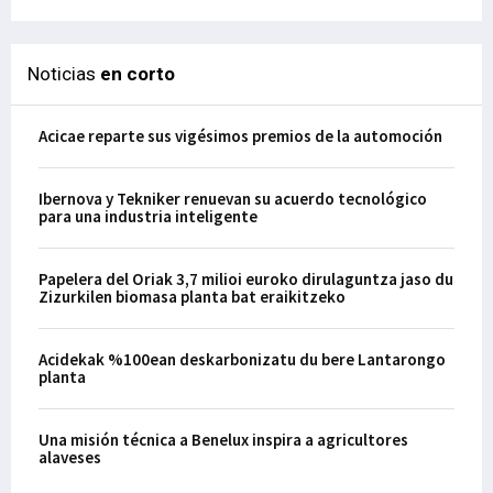
Noticias
en corto
Acicae reparte sus vigésimos premios de la automoción
Ibernova y Tekniker renuevan su acuerdo tecnológico
para una industria inteligente
Papelera del Oriak 3,7 milioi euroko dirulaguntza jaso du
Zizurkilen biomasa planta bat eraikitzeko
Acidekak %100ean deskarbonizatu du bere Lantarongo
planta
Una misión técnica a Benelux inspira a agricultores
alaveses