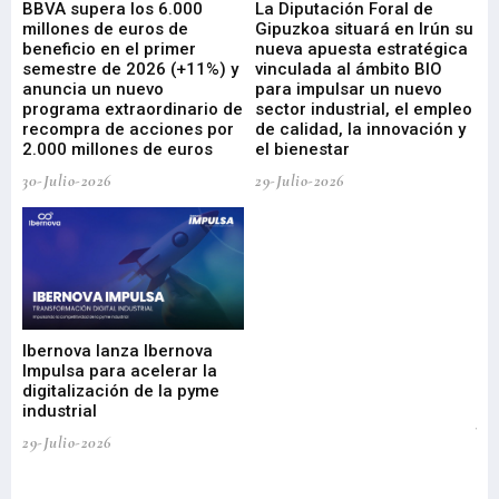
e
BBVA supera los 6.000
La Diputación Foral de
En
millones de euros de
Gipuzkoa situará en Irún su
em
beneficio en el primer
nueva apuesta estratégica
de
ad
semestre de 2026 (+11%) y
vinculada al ámbito BIO
En
anuncia un nuevo
para impulsar un nuevo
En
programa extraordinario de
sector industrial, el empleo
29-
recompra de acciones por
de calidad, la innovación y
2.000 millones de euros
el bienestar
30-Julio-2026
29-Julio-2026
Mi
nu
di
Ibernova lanza Ibernova
ma
Impulsa para acelerar la
in
digitalización de la pyme
mi
industrial
de
te
29-Julio-2026
el
29-