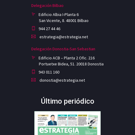
Delegación Bilbao
Edificio Albia I-Planta 6
San Vicente, 8. 48001 Bilbao
944 27 44 46
estrategia@estrategia.net
Delegación Donostia-San Sebastian
Edificio ACB – Planta 2 Ofic. 216
Portuetxe Bidea, 51. 20018 Donostia
943 011 160
donostia@estrategia.net
Último periódico