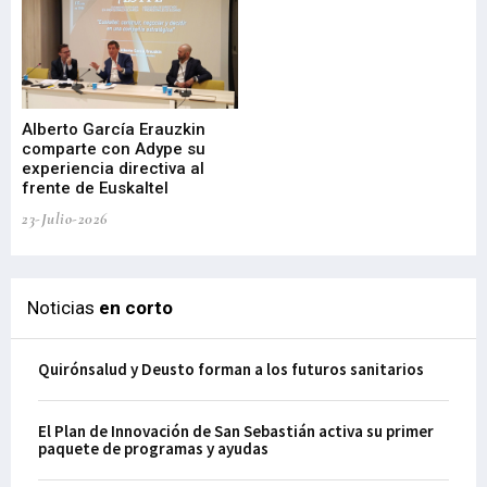
Alberto García Erauzkin
comparte con Adype su
BI
experiencia directiva al
pr
frente de Euskaltel
en
23-Julio-2026
21-
Noticias
en corto
Quirónsalud y Deusto forman a los futuros sanitarios
El Plan de Innovación de San Sebastián activa su primer
paquete de programas y ayudas