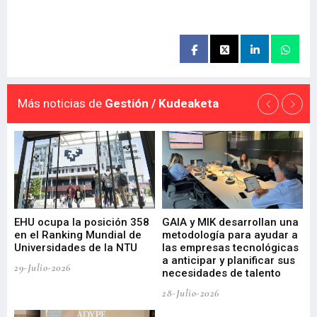
Más noticias de
Gestión / Kudeaketa
EHU ocupa la posición 358
GAIA y MIK desarrollan una
De
en el Ranking Mundial de
metodología para ayudar a
Fu
a
Universidades de la NTU
las empresas tecnológicas
nu
a anticipar y planificar sus
ac
29-Julio-2026
necesidades de talento
cr
de
28-Julio-2026
22-