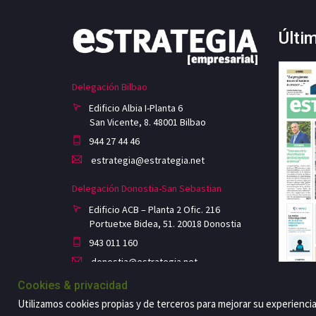
Últi
Delegación Bilbao
Edificio Albia I-Planta 6
San Vicente, 8. 48001 Bilbao
944 27 44 46
estrategia@estrategia.net
Delegación Donostia-San Sebastian
Edificio ACB – Planta 2 Ofic. 216
Portuetxe Bidea, 51. 20018 Donostia
943 011 160
donostia@estrategia.net
Cookies & privacidad
Utilizamos cookies propias y de terceros para mejorar su experienci