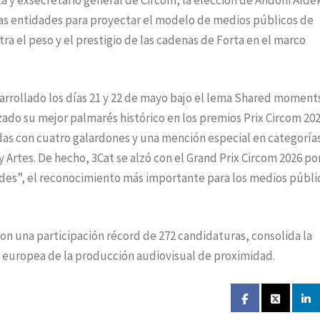
a y exsecretario general de Circom, la elección de Andoni Alde
ras entidades para proyectar el modelo de medios públicos de
a el peso y el prestigio de las cadenas de Forta en el marco
sarrollado los días 21 y 22 de mayo bajo el lema Shared moments
ado su mejor palmarés histórico en los premios Prix Circom 202
das con cuatro galardones y una mención especial en categoría
rtes. De hecho, 3Cat se alzó con el Grand Prix Circom 2026 por
des”, el reconocimiento más importante para los medios públi
on una participación récord de 272 candidaturas, consolida la
ón europea de la producción audiovisual de proximidad.