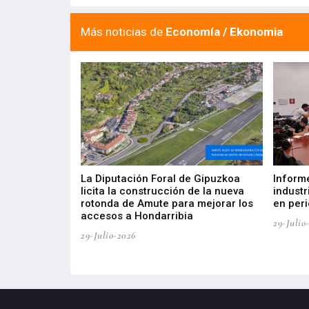
Más noticias de
Economía / Ekonomia
del Barómetro
La Diputación Foral de Gipuzkoa
Inform
a del tejido
licita la construcción de la nueva
industr
aia
rotonda de Amute para mejorar los
en peri
accesos a Hondarribia
29-Julio
29-Julio-2026