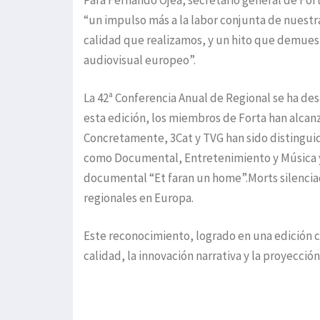
Para Fernando Ojea, secretario general de Fort
“un impulso más a la labor conjunta de nuest
calidad que realizamos, y un hito que demuestr
audiovisual europeo”.
La 42ª Conferencia Anual de Regional se ha de
esta edición, los miembros de Forta han alcanz
Concretamente, 3Cat y TVG han sido distingui
como Documental, Entretenimiento y Música y A
documental “Et faran un home”.Morts silencia
regionales en Europa.
Este reconocimiento, logrado en una edición c
calidad, la innovación narrativa y la proyecci