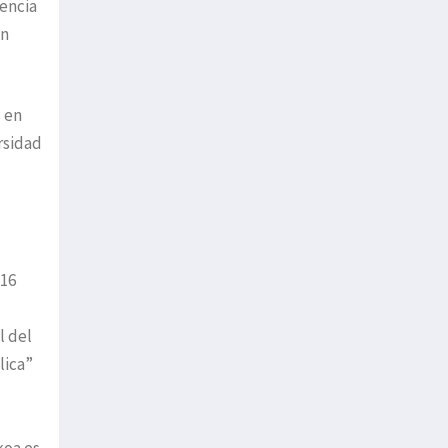
dencia
en
s en
rsidad
 16
l del
lica”