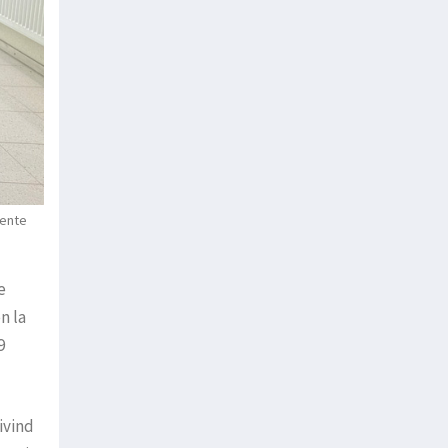
dente
e
n la
9
ivind