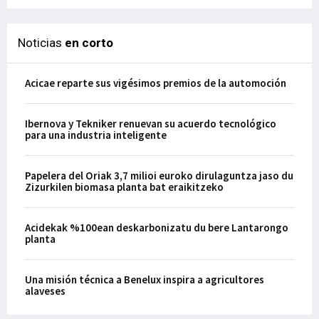
Noticias
en corto
Acicae reparte sus vigésimos premios de la automoción
Ibernova y Tekniker renuevan su acuerdo tecnológico
para una industria inteligente
Papelera del Oriak 3,7 milioi euroko dirulaguntza jaso du
Zizurkilen biomasa planta bat eraikitzeko
Acidekak %100ean deskarbonizatu du bere Lantarongo
planta
Una misión técnica a Benelux inspira a agricultores
alaveses