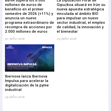
e
BBVA supera los 6.000
La Diputación Foral de
En
millones de euros de
Gipuzkoa situará en Irún su
em
beneficio en el primer
nueva apuesta estratégica
de
ad
semestre de 2026 (+11%) y
vinculada al ámbito BIO
En
anuncia un nuevo
para impulsar un nuevo
En
programa extraordinario de
sector industrial, el empleo
29-
recompra de acciones por
de calidad, la innovación y
2.000 millones de euros
el bienestar
30-Julio-2026
29-Julio-2026
Mi
nu
di
Ibernova lanza Ibernova
ma
Impulsa para acelerar la
in
digitalización de la pyme
mi
industrial
de
te
29-Julio-2026
el
29-