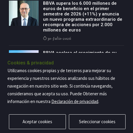
BBVA supera los 6.000 millones de
euros de beneficio en el primer
semestre de 2026 (+11%) y anuncia
un nuevo programa extraordinario de
recompra de acciones por 2.000
millones de euros
30-Julio-2026
BBVA acelera el crecimiento de su
negocio agro con un modelo global
Cookies & privacidad
de especialización presente en siete
países
Utilizamos cookies propias y de terceros para mejorar su
29-Julio-2026
experiencia y nuestros servicios analizando sus hábitos de
navegación en nuestro sitio web. Si continúa navegando,
consideramos que acepta su uso. Puede Obtener más
información en nuestra
Declaración de privacidad
.
Copyright@2026 Estrategia Empresarial
Privacidad
Aviso legal
Política de cookies
Contacto
RSS
Aceptar cookies
Seleccionar cookies