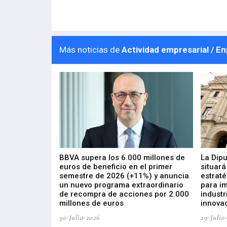
Más noticias de
Actividad empresarial / E
 los nuevos
BBVA supera los 6.000 millones de
La Dip
s de ZIV que, en
euros de beneficio en el primer
situará
de inversión
semestre de 2026 (+11%) y anuncia
estraté
, busca impulsar
un nuevo programa extraordinario
para i
 tecnología
de recompra de acciones por 2.000
industr
ricas del futuro
millones de euros
innovac
30-Julio-2026
29-Julio