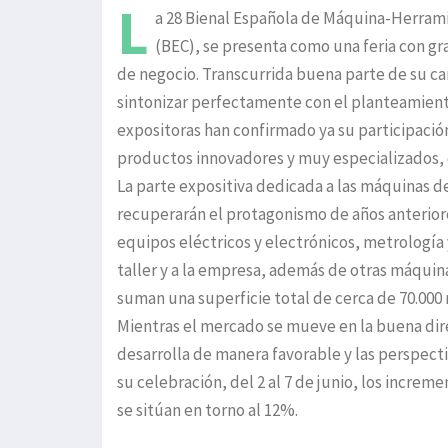
L
a 28 Bienal Española de Máquina-Herramie
(BEC), se presenta como una feria con g
de negocio. Transcurrida buena parte de su c
sintonizar perfectamente con el planteamiento
expositoras han confirmado ya su participaci
productos innovadores y muy especializados, 
La parte expositiva dedicada a las máquinas d
recuperarán el protagonismo de años anterior
equipos eléctricos y electrónicos, metrología y
taller y a la empresa, además de otras máqui
suman una superficie total de cerca de 70.000
Mientras el mercado se mueve en la buena dire
desarrolla de manera favorable y las perspect
su celebración, del 2 al 7 de junio, los increm
se sitúan en torno al 12%.