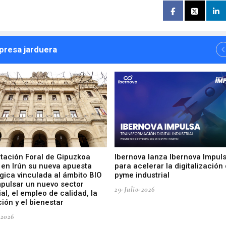
npresa jarduera
utación Foral de Gipuzkoa
Ibernova lanza Ibernova Impul
 en Irún su nueva apuesta
para acelerar la digitalización 
gica vinculada al ámbito BIO
pyme industrial
mpulsar un nuevo sector
29-Julio-2026
ial, el empleo de calidad, la
ión y el bienestar
-2026