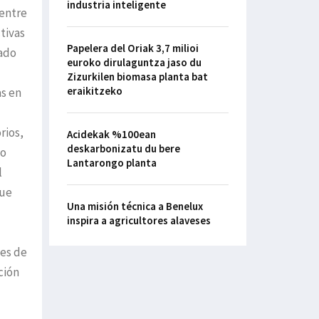
industria inteligente
Centre
tivas
Papelera del Oriak 3,7 milioi
rado
euroko dirulaguntza jaso du
Zizurkilen biomasa planta bat
eraikitzeko
as en
rios,
Acidekak %100ean
deskarbonizatu du bere
mo
Lantarongo planta
l
que
Una misión técnica a Benelux
inspira a agricultores alaveses
ses de
ción