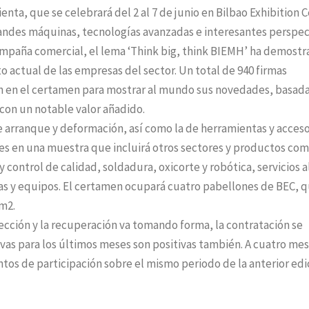
nta, que se celebrará del 2 al 7 de junio en Bilbao Exhibition 
randes máquinas, tecnologías avanzadas e interesantes perspec
ampaña comercial, el lema ‘Think big, think BIEMH’ ha demost
 actual de las empresas del sector. Un total de 940 firmas
ón en el certamen para mostrar al mundo sus novedades, basad
con un notable valor añadido.
e arranque y deformación, así como la de herramientas y acceso
es en una muestra que incluirá otros sectores y productos co
 control de calidad, soldadura, oxicorte y robótica, servicios a
nas y equipos. El certamen ocupará cuatro pabellones de BEC, 
 m2.
cción y la recuperación va tomando forma, la contratación se
ivas para los últimos meses son positivas también. A cuatro me
entos de participación sobre el mismo periodo de la anterior edi