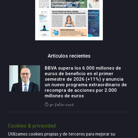
Artículos recientes
BBVA supera los 6.000 millones de
euros de beneficio en el primer
semestre de 2026 (+11%) y anuncia
un nuevo programa extraordinario de
recompra de acciones por 2.000
millones de euros
30-Julio-2026
BBVA acelera el crecimiento de su
negocio agro con un modelo global
Cookies & privacidad
de especialización presente en siete
Utilizamos cookies propias y de terceros para mejorar su
países