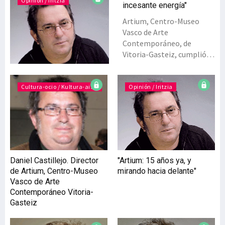
Opinión / Iritzia
incesante energía"
Artium, Centro-Museo
Vasco de Arte
Contemporáneo, de
Vitoria-Gasteiz, cumplió
en 2017 quince años de
existencia. Aunque
mantuvimos un sustrato
Cultura-ocio / Kultura-aisia
Opinión / Iritzia
permanente de actividad,
entramos en el año con un
poco de retraso debido a la
necesaria reforma de las
dos salas principales del
Museo. Pero, ¡qué entrada!
Daniel Castillejo. Director
"Artium: 15 años ya, y
Recién llegada la
de Artium, Centro-Museo
mirando hacia delante"
primavera pudimos
Vasco de Arte
materializar un proyecto
Contemporáneo Vitoria-
largamente trabajado:
Gasteiz
‘Diálogos y
desobediencias’, la primera