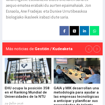
aequo ematea erabaki du aurten epaimahaiak. Jon
Esnaola, Ane Fradejas eta Dunixe Urrutibeaskoa
biologiako ikasleek irabazi dute saria.
Más noticias de
Gestión / Kudeaketa
EHU ocupa la posición 358
GAIA y MIK desarrollan una
De
en el Ranking Mundial de
metodología para ayudar a
Fu
a
Universidades de la NTU
las empresas tecnológicas
nu
a anticipar y planificar sus
ac
29-Julio-2026