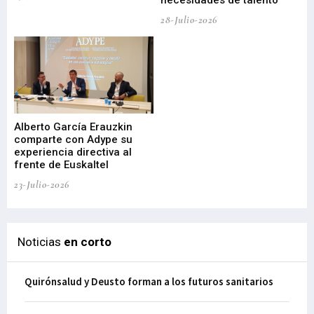
necesidades de talento
cr
de
28-Julio-2026
22-
Alberto García Erauzkin
comparte con Adype su
BI
experiencia directiva al
pr
frente de Euskaltel
en
23-Julio-2026
21-
Noticias
en corto
Quirónsalud y Deusto forman a los futuros sanitarios