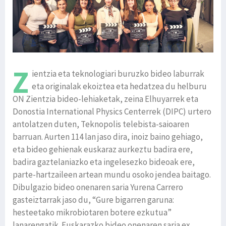
Z
ientzia eta teknologiari buruzko bideo laburrak
eta originalak ekoiztea eta hedatzea du helburu
ON Zientzia bideo-lehiaketak, zeina Elhuyarrek eta
Donostia International Physics Centerrek (DIPC) urtero
antolatzen duten, Teknopolis telebista-saioaren
barruan. Aurten 114 lan jaso dira, inoiz baino gehiago,
eta bideo gehienak euskaraz aurkeztu badira ere,
badira gaztelaniazko eta ingelesezko bideoak ere,
parte-hartzaileen artean mundu osoko jendea baitago.
Dibulgazio bideo onenaren saria Yurena Carrero
gasteiztarrak jaso du, “Gure bigarren garuna:
hesteetako mikrobiotaren botere ezkutua”
lanarengatik. Euskarazko bideo onenaren saria ex