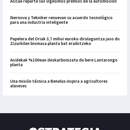
Acicae reparte sus vigésimos premios de la automoción
Ibernova y Tekniker renuevan su acuerdo tecnológico
para una industria inteligente
Papelera del Oriak 3,7 milioi euroko dirulaguntza jaso du
Zizurkilen biomasa planta bat eraikitzeko
Acidekak %100ean deskarbonizatu du bere Lantarongo
planta
Una misión técnica a Benelux inspira a agricultores
alaveses