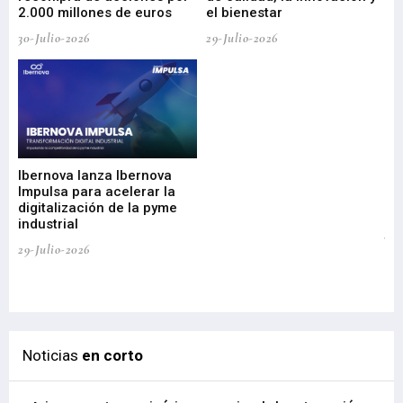
2.000 millones de euros
el bienestar
30-Julio-2026
29-Julio-2026
Mi
nu
di
Ibernova lanza Ibernova
ma
Impulsa para acelerar la
in
digitalización de la pyme
mi
industrial
de
te
29-Julio-2026
el
29-
Noticias
en corto