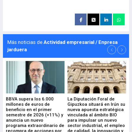
Más noticias de
Actividad empresarial / Enpresa
jarduera
e
BBVA supera los 6.000
La Diputación Foral de
En
millones de euros de
Gipuzkoa situará en Irún su
em
beneficio en el primer
nueva apuesta estratégica
de
ad
semestre de 2026 (+11%) y
vinculada al ámbito BIO
En
anuncia un nuevo
para impulsar un nuevo
En
programa extraordinario de
sector industrial, el empleo
29-
recompra de acciones por
de calidad, la innovación y