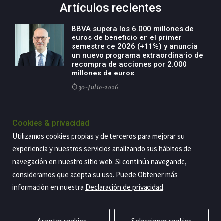
Artículos recientes
BBVA supera los 6.000 millones de
euros de beneficio en el primer
semestre de 2026 (+11%) y anuncia
un nuevo programa extraordinario de
recompra de acciones por 2.000
millones de euros
30-Julio-2026
BBVA acelera el crecimiento de su
negocio agro con un modelo global
Cookies & privacidad
de especialización presente en siete
Utilizamos cookies propias y de terceros para mejorar su
países
experiencia y nuestros servicios analizando sus hábitos de
29-Julio-2026
navegación en nuestro sitio web. Si continúa navegando,
consideramos que acepta su uso. Puede Obtener más
información en nuestra
Declaración de privacidad
.
Copyright@2026 Estrategia Empresarial
Privacidad
Aviso legal
Política de cookies
Contacto
RSS
Aceptar cookies
Seleccionar cookies