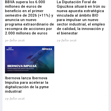
e
BBVA supera los 6.000
La Diputación Foral de
En
millones de euros de
Gipuzkoa situará en Irún su
em
beneficio en el primer
nueva apuesta estratégica
de
ad
semestre de 2026 (+11%) y
vinculada al ámbito BIO
En
anuncia un nuevo
para impulsar un nuevo
En
programa extraordinario de
sector industrial, el empleo
29-
recompra de acciones por
de calidad, la innovación y
2.000 millones de euros
el bienestar
30-Julio-2026
29-Julio-2026
Mi
nu
di
Ibernova lanza Ibernova
ma
Impulsa para acelerar la
in
digitalización de la pyme
mi
industrial
de
te
29-Julio-2026
el
29-