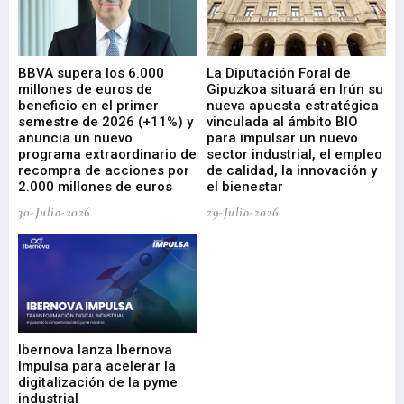
e
BBVA supera los 6.000
La Diputación Foral de
En
millones de euros de
Gipuzkoa situará en Irún su
em
beneficio en el primer
nueva apuesta estratégica
de
ad
semestre de 2026 (+11%) y
vinculada al ámbito BIO
En
anuncia un nuevo
para impulsar un nuevo
En
programa extraordinario de
sector industrial, el empleo
29-
recompra de acciones por
de calidad, la innovación y
2.000 millones de euros
el bienestar
30-Julio-2026
29-Julio-2026
Mi
nu
di
Ibernova lanza Ibernova
ma
Impulsa para acelerar la
in
digitalización de la pyme
mi
industrial
de