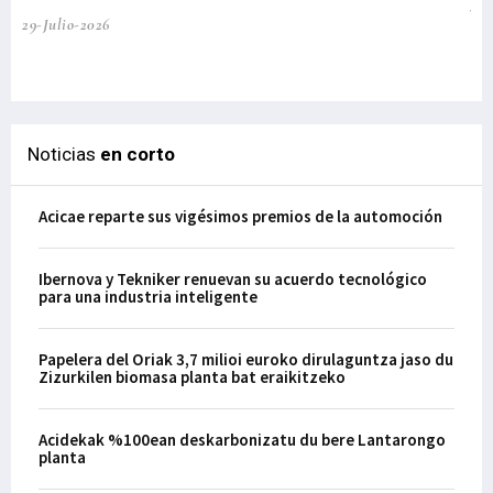
te
29-Julio-2026
el
29-
Noticias
en corto
Acicae reparte sus vigésimos premios de la automoción
Ibernova y Tekniker renuevan su acuerdo tecnológico
para una industria inteligente
Papelera del Oriak 3,7 milioi euroko dirulaguntza jaso du
Zizurkilen biomasa planta bat eraikitzeko
Acidekak %100ean deskarbonizatu du bere Lantarongo
planta