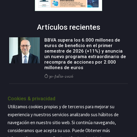
Artículos recientes
BBVA supera los 6.000 millones de
euros de beneficio en el primer
semestre de 2026 (+11%) y anuncia
un nuevo programa extraordinario de
recompra de acciones por 2.000
millones de euros
30-Julio-2026
BBVA acelera el crecimiento de su
negocio agro con un modelo global
Cookies & privacidad
de especialización presente en siete
Utilizamos cookies propias y de terceros para mejorar su
países
experiencia y nuestros servicios analizando sus hábitos de
29-Julio-2026
navegación en nuestro sitio web. Si continúa navegando,
consideramos que acepta su uso. Puede Obtener más