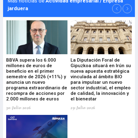
Más noticias de
Actividad empresarial / Enpresa
jarduera
e
BBVA supera los 6.000
La Diputación Foral de
En
millones de euros de
Gipuzkoa situará en Irún su
em
beneficio en el primer
nueva apuesta estratégica
de
ad
semestre de 2026 (+11%) y
vinculada al ámbito BIO
En
anuncia un nuevo
para impulsar un nuevo
En
programa extraordinario de
sector industrial, el empleo
29-
recompra de acciones por
de calidad, la innovación y
2.000 millones de euros
el bienestar
30-Julio-2026
29-Julio-2026