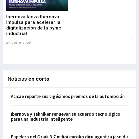
Mi
nu
di
Ibernova lanza Ibernova
ma
Impulsa para acelerar la
in
digitalización de la pyme
mi
industrial
de
te
29-Julio-2026
el
29-
Noticias
en corto
Acicae reparte sus vigésimos premios de la automoción
Ibernova y Tekniker renuevan su acuerdo tecnológico
para una industria inteligente
Papelera del Oriak 3,7 milioi euroko dirulaguntza jaso du