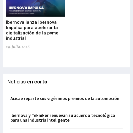
Mi
nu
di
Ibernova lanza Ibernova
ma
Impulsa para acelerar la
in
digitalización de la pyme
mi
industrial
de
te
29-Julio-2026
el
29-
Noticias
en corto
Acicae reparte sus vigésimos premios de la automoción
Ibernova y Tekniker renuevan su acuerdo tecnológico
para una industria inteligente