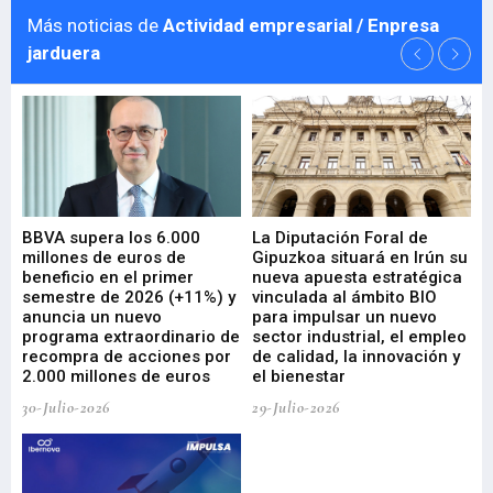
Más noticias de
Actividad empresarial / Enpresa
jarduera
e
BBVA supera los 6.000
La Diputación Foral de
En
millones de euros de
Gipuzkoa situará en Irún su
em
beneficio en el primer
nueva apuesta estratégica
de
ad
semestre de 2026 (+11%) y
vinculada al ámbito BIO
En
anuncia un nuevo
para impulsar un nuevo
En
programa extraordinario de
sector industrial, el empleo
29-
recompra de acciones por
de calidad, la innovación y
2.000 millones de euros
el bienestar
30-Julio-2026
29-Julio-2026