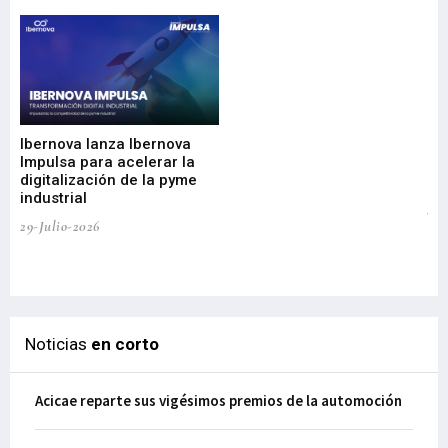
Mi
nu
di
Ibernova lanza Ibernova
ma
Impulsa para acelerar la
in
digitalización de la pyme
mi
industrial
de
te
29-Julio-2026
el
29-
Noticias
en corto
Acicae reparte sus vigésimos premios de la automoción