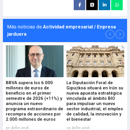
Más noticias de
Actividad empresarial / Enpresa
jarduera
e
BBVA supera los 6.000
La Diputación Foral de
En
millones de euros de
Gipuzkoa situará en Irún su
em
beneficio en el primer
nueva apuesta estratégica
de
ad
semestre de 2026 (+11%) y
vinculada al ámbito BIO
En
anuncia un nuevo
para impulsar un nuevo
En
programa extraordinario de
sector industrial, el empleo
29-
recompra de acciones por
de calidad, la innovación y
2.000 millones de euros
el bienestar
30-Julio-2026
29-Julio-2026