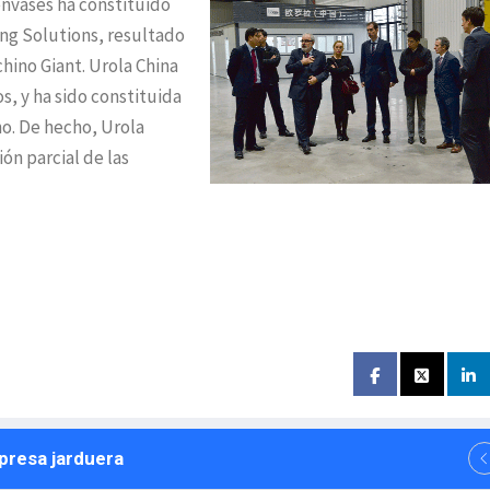
envases ha constituido
ng Solutions, resultado
chino Giant. Urola China
s, y ha sido constituida
o. De hecho, Urola
ión parcial de las
npresa jarduera