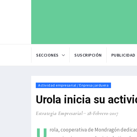
SECCIONES
SUSCRIPCIÓN
PUBLICIDAD
Actividad empresarial / Enpresa jarduera
Urola inicia su activ
Estrategia Empresarial
28-Febrero-2017
U
rola, cooperativa de Mondragón dedicada