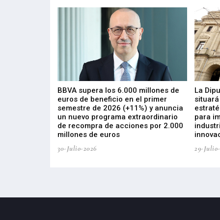
 los nuevos
BBVA supera los 6.000 millones de
La Dip
s de ZIV que, en
euros de beneficio en el primer
situará
de inversión
semestre de 2026 (+11%) y anuncia
estraté
, busca impulsar
un nuevo programa extraordinario
para i
 tecnología
de recompra de acciones por 2.000
industr
ricas del futuro
millones de euros
innovac
30-Julio-2026
29-Julio