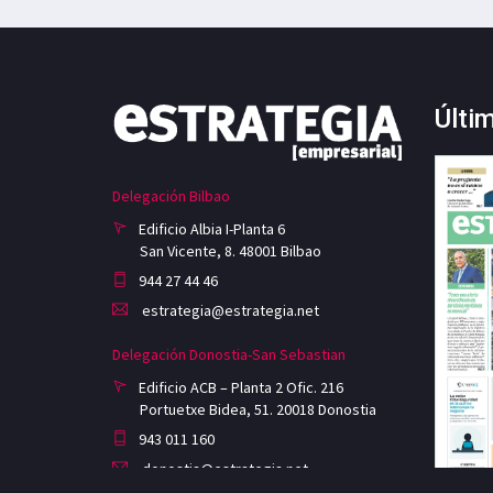
Últi
Delegación Bilbao
Edificio Albia I-Planta 6
San Vicente, 8. 48001 Bilbao
944 27 44 46
estrategia@estrategia.net
Delegación Donostia-San Sebastian
Edificio ACB – Planta 2 Ofic. 216
Portuetxe Bidea, 51. 20018 Donostia
943 011 160
donostia@estrategia.net