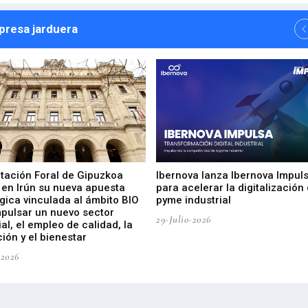
npresa jarduera
utación Foral de Gipuzkoa
Ibernova lanza Ibernova Impul
 en Irún su nueva apuesta
para acelerar la digitalización 
gica vinculada al ámbito BIO
pyme industrial
mpulsar un nuevo sector
29-Julio-2026
ial, el empleo de calidad, la
ión y el bienestar
-2026