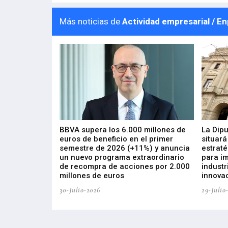
Más noticias de
Actividad empresarial / E
 los nuevos
BBVA supera los 6.000 millones de
La Dip
s de ZIV que, en
euros de beneficio en el primer
situará
de inversión
semestre de 2026 (+11%) y anuncia
estraté
, busca impulsar
un nuevo programa extraordinario
para i
 tecnología
de recompra de acciones por 2.000
industr
ricas del futuro
millones de euros
innovac
30-Julio-2026
29-Julio