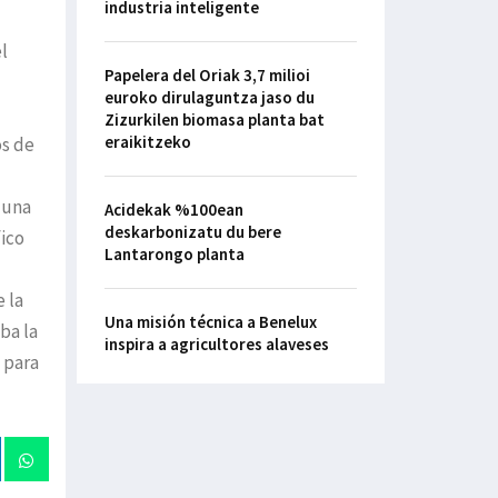
industria inteligente
l
Papelera del Oriak 3,7 milioi
euroko dirulaguntza jaso du
Zizurkilen biomasa planta bat
eraikitzeko
os de
, una
Acidekak %100ean
deskarbonizatu du bere
fico
Lantarongo planta
 la
Una misión técnica a Benelux
ba la
inspira a agricultores alaveses
 para