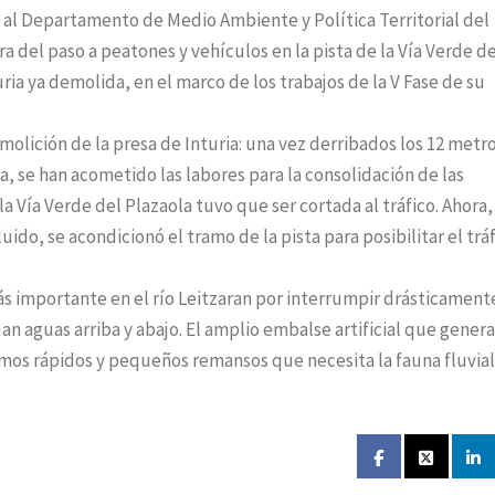
 al Departamento de Medio Ambiente y Política Territorial del
a del paso a peatones y vehículos en la pista de la Vía Verde de
uria ya demolida, en el marco de los trabajos de la V Fase de su
molición de la presa de Inturia: una vez derribados los 12 metr
sa, se han acometido las labores para la consolidación de las
la Vía Verde del Plazaola tuvo que ser cortada al tráfico. Ahora
ido, se acondicionó el tramo de la pista para posibilitar el trá
ás importante en el río Leitzaran por interrumpir drásticamente
an aguas arriba y abajo. El amplio embalse artificial que genera
mos rápidos y pequeños remansos que necesita la fauna fluvial