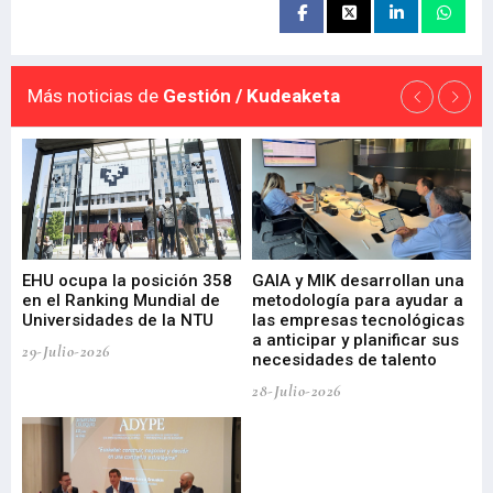
Más noticias de
Gestión / Kudeaketa
EHU ocupa la posición 358
GAIA y MIK desarrollan una
De
en el Ranking Mundial de
metodología para ayudar a
Fu
a
Universidades de la NTU
las empresas tecnológicas
nu
a anticipar y planificar sus
ac
29-Julio-2026
necesidades de talento
cr
de
28-Julio-2026
22-