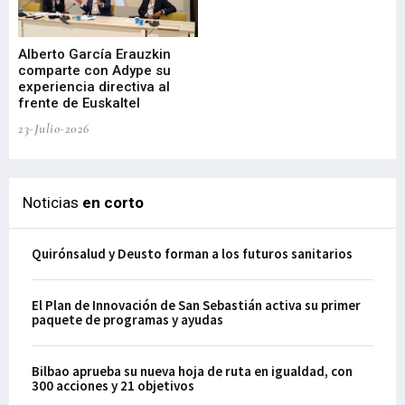
Alberto García Erauzkin
comparte con Adype su
BI
experiencia directiva al
pr
frente de Euskaltel
en
23-Julio-2026
21-
Noticias
en corto
Quirónsalud y Deusto forman a los futuros sanitarios
El Plan de Innovación de San Sebastián activa su primer
paquete de programas y ayudas
Bilbao aprueba su nueva hoja de ruta en igualdad, con
300 acciones y 21 objetivos