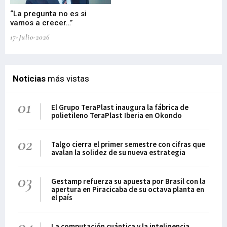
“La pregunta no es si
“E
vamos a crecer…”
PP
17-Julio-2026
02-
Noticias
más vistas
01
El Grupo TeraPlast inaugura la fábrica de
polietileno TeraPlast Iberia en Okondo
02
Talgo cierra el primer semestre con cifras que
avalan la solidez de su nueva estrategia
03
Gestamp refuerza su apuesta por Brasil con la
apertura en Piracicaba de su octava planta en
el país
04
La computación cuántica y la inteligencia