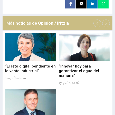
Más noticias de
Opinión / Iritzia
“El reto digital pendiente en
“Innovar hoy para
“L
o
la venta industrial”
garantizar el agua del
ob
mañana”
20-Julio-2026
17-
17-Julio-2026