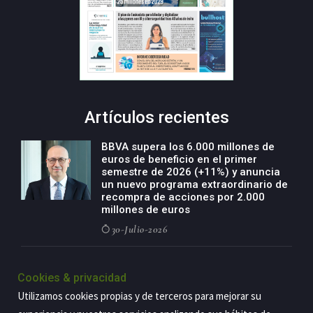
Artículos recientes
BBVA supera los 6.000 millones de
euros de beneficio en el primer
semestre de 2026 (+11%) y anuncia
un nuevo programa extraordinario de
recompra de acciones por 2.000
millones de euros
30-Julio-2026
BBVA acelera el crecimiento de su
negocio agro con un modelo global
Cookies & privacidad
de especialización presente en siete
Utilizamos cookies propias y de terceros para mejorar su
países