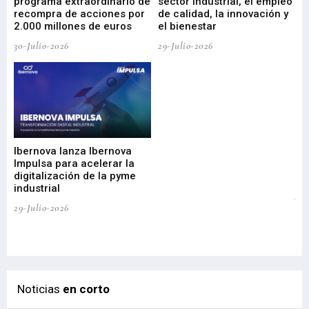
programa extraordinario de
sector industrial, el empleo
29-
recompra de acciones por
de calidad, la innovación y
2.000 millones de euros
el bienestar
30-Julio-2026
29-Julio-2026
Mi
nu
di
Ibernova lanza Ibernova
ma
Impulsa para acelerar la
in
digitalización de la pyme
mi
industrial
de
te
29-Julio-2026
el
29-
Noticias
en corto