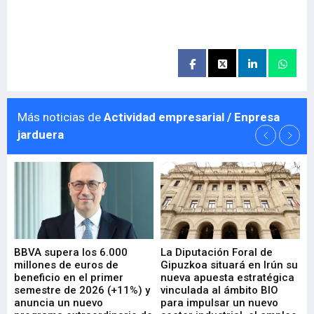
Más noticias de
Actividad empresarial / Enpresa
jarduera
e
BBVA supera los 6.000
La Diputación Foral de
En
millones de euros de
Gipuzkoa situará en Irún su
em
beneficio en el primer
nueva apuesta estratégica
de
ad
semestre de 2026 (+11%) y
vinculada al ámbito BIO
En
anuncia un nuevo
para impulsar un nuevo
En