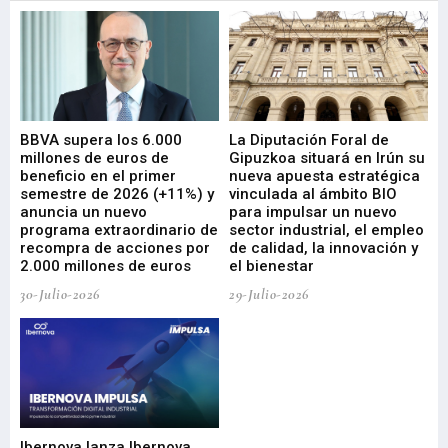
e
BBVA supera los 6.000
La Diputación Foral de
En
millones de euros de
Gipuzkoa situará en Irún su
em
beneficio en el primer
nueva apuesta estratégica
de
ad
semestre de 2026 (+11%) y
vinculada al ámbito BIO
En
anuncia un nuevo
para impulsar un nuevo
En
programa extraordinario de
sector industrial, el empleo
29-
recompra de acciones por
de calidad, la innovación y
2.000 millones de euros
el bienestar
30-Julio-2026
29-Julio-2026
Mi
nu
di
Ibernova lanza Ibernova
ma