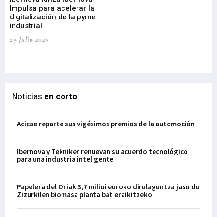
Impulsa para acelerar la
in
digitalización de la pyme
mi
industrial
de
te
29-Julio-2026
el
29-
Noticias
en corto
Acicae reparte sus vigésimos premios de la automoción
Ibernova y Tekniker renuevan su acuerdo tecnológico
para una industria inteligente
Papelera del Oriak 3,7 milioi euroko dirulaguntza jaso du
Zizurkilen biomasa planta bat eraikitzeko