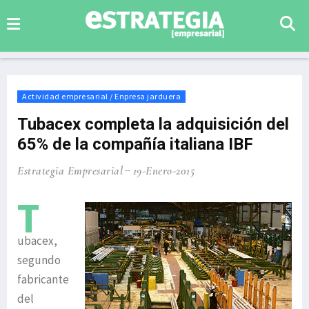
Actividad empresarial / Enpresa jarduera
Tubacex completa la adquisición del
65% de la compañía italiana IBF
Estrategia Empresarial
19-Enero-2015
T
ubacex,
segundo
fabricante
del