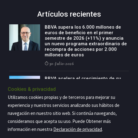
Artículos recientes
BBVA supera los 6.000 millones de
euros de beneficio en el primer
semestre de 2026 (+11%) y anuncia
un nuevo programa extraordinario de
recompra de acciones por 2.000
millones de euros
30-Julio-2026
BBVA acelera el crecimiento de su
negocio agro con un modelo global
Cookies & privacidad
de especialización presente en siete
países
Utilizamos cookies propias y de terceros para mejorar su
29-Julio-2026
experiencia y nuestros servicios analizando sus hábitos de
navegación en nuestro sitio web. Si continúa navegando,
consideramos que acepta su uso. Puede Obtener más
información en nuestra
Declaración de privacidad
.
Copyright@2026 Estrategia Empresarial