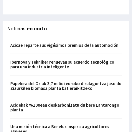
29-
Noticias
en corto
Acicae reparte sus vigésimos premios de la automoción
Ibernova y Tekniker renuevan su acuerdo tecnológico
para una industria inteligente
Papelera del Oriak 3,7 milioi euroko dirulaguntza jaso du
Zizurkilen biomasa planta bat eraikitzeko
Acidekak %100ean deskarbonizatu du bere Lantarongo
planta
Una misión técnica a Benelux inspira a agricultores
alaveses