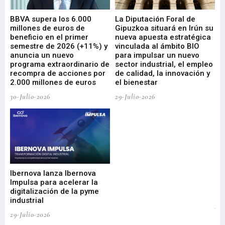
e
BBVA supera los 6.000
La Diputación Foral de
En
millones de euros de
Gipuzkoa situará en Irún su
em
beneficio en el primer
nueva apuesta estratégica
de
ad
semestre de 2026 (+11%) y
vinculada al ámbito BIO
En
anuncia un nuevo
para impulsar un nuevo
En
programa extraordinario de
sector industrial, el empleo
29-
recompra de acciones por
de calidad, la innovación y
2.000 millones de euros
el bienestar
30-Julio-2026
29-Julio-2026
Mi
nu
di
Ibernova lanza Ibernova
ma
Impulsa para acelerar la
in
digitalización de la pyme
mi
industrial
de
te
29-Julio-2026
el